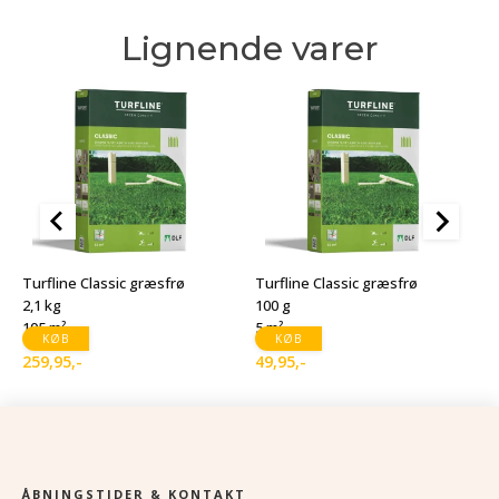
Lignende varer
T
1
Turfline Classic græsfrø
Turfline Classic græsfrø
1
2,1 kg
100 g
105 m²
5 m²
1
D
D
KØB
KØB
259,95
,-
49,95
,-
o
a
p
p
v
er
1
9
ÅBNINGSTIDER & KONTAKT