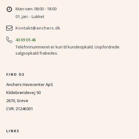
Man-søn: 08:00 - 18:00
01. jan. - Lukket
Kontakt@anchers.dk
43 69 05 46
Telefonnummeret er kun til kundeopkald. Uopfordrede
salgsopkald frabedes.
FIND OS
Anchers Havecenter ApS
Kildebrøndevej 50
2670, Greve
CVR: 21246301
LINKS