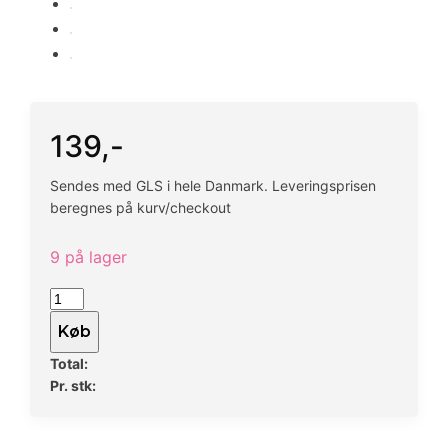
139
,-
Sendes med GLS i hele Danmark. Leveringsprisen
beregnes på kurv/checkout
9 på lager
Altankasse
-
Køb
Vibia
Total:
Campana
Pr. stk:
Easy
Hanger
Large