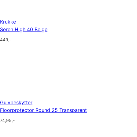
Krukke
Sereh High 40 Beige
449
,-
Gulvbeskytter
Floorprotector Round 25 Transparent
74,95
,-