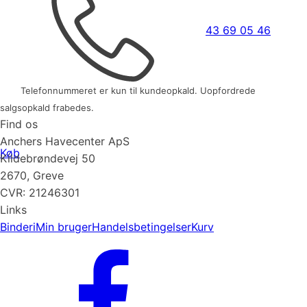
43 69 05 46
Telefonnummeret er kun til kundeopkald. Uopfordrede
salgsopkald frabedes.
Find os
Anchers Havecenter ApS
Køb
Kildebrøndevej 50
2670, Greve
CVR: 21246301
Links
Binderi
Min bruger
Handelsbetingelser
Kurv