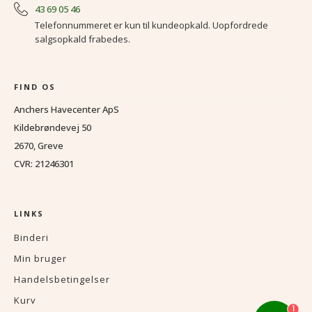
43 69 05 46
Telefonnummeret er kun til kundeopkald. Uopfordrede
salgsopkald frabedes.
FIND OS
Anchers Havecenter ApS
Kildebrøndevej 50
2670, Greve
CVR: 21246301
LINKS
Binderi
Min bruger
Handelsbetingelser
Kurv
1