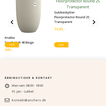
Gulvbeskytter
Floorprotector Round 25
Transparent
74,95
,-
G
r
F
Krukke
T
Sereh High 40 Beige
KØB
KØB
5
449
,-
ÅBNINGSTIDER & KONTAKT
Man-søn: 08:00 - 18:00
01. jan. - Lukket
Kontakt@anchers.dk