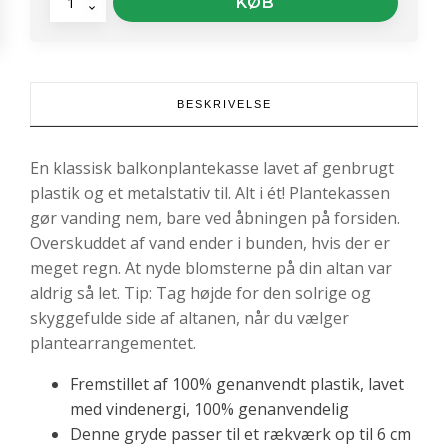
Altankasse
KØB
-
Green
Basics
Trough
Allin1
BESKRIVELSE
50
Black
antal
En klassisk balkonplantekasse lavet af genbrugt
plastik og et metalstativ til. Alt i ét! Plantekassen
gør vanding nem, bare ved åbningen på forsiden.
Overskuddet af vand ender i bunden, hvis der er
meget regn. At nyde blomsterne på din altan var
aldrig så let. Tip: Tag højde for den solrige og
skyggefulde side af altanen, når du vælger
plantearrangementet.
Fremstillet af 100% genanvendt plastik, lavet
med vindenergi, 100% genanvendelig
Denne gryde passer til et rækværk op til 6 cm